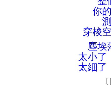
整
你
穿梭
塵埃
太小了
太細了
〔