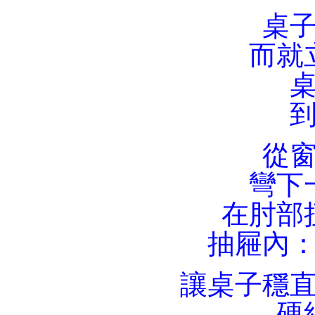
桌
而就
從
彎下
在肘部
抽屜內
讓桌子穩
硬