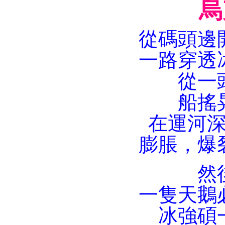
烏
從碼頭邊
一路穿透
從一
船搖
在運河
膨脹，爆
然
一隻天鵝
冰強碩