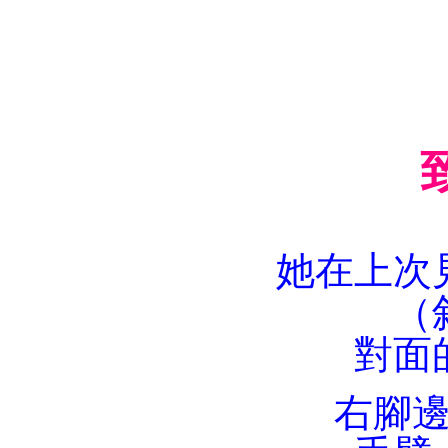
她在上次
（
對面
右腳