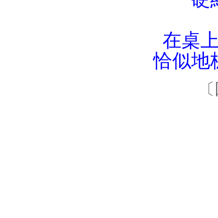
在桌
恰似地
〔