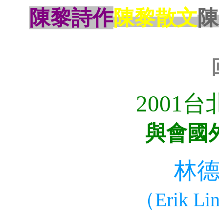
陳黎詩作
陳黎散文
陳
2001
台
與會國
林
（
Erik Li