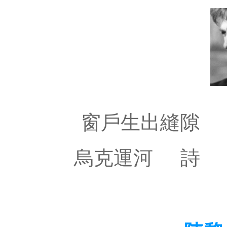
窗戶生出縫隙
烏克運河
詩