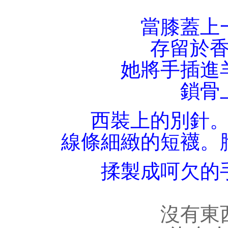
當膝蓋上
存留於
她將手插進
鎖骨
西裝上的別針
線條細緻的短襪。
揉製成呵欠的
沒有東