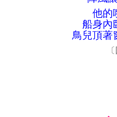
他的
船身內
鳥兒頂著
〔