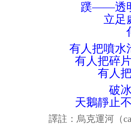
蹼
——
透
立足
有人把噴水
有人把碎
有人
破
天鵝靜止
譯註：烏克運河（
c