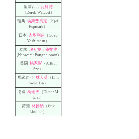
聖露西亞
瓦科特
（Derek Walcott）
瑞典
埃斯普馬克
（Kjell
Espmark）
日本
吉增剛造
（Gozo
Yoshimasu）
泰國
瑙瓦拉．蓬拍汶
(Naowarat Pongpaiboon)
美國
施家彰
（Arthur
Sze）
馬來西亞
林天英
（Lim
Swee Tin）
德國
葛瑞夫
（Dieter M.
Graf）
荷蘭
林德納
（Erik
Lindner）