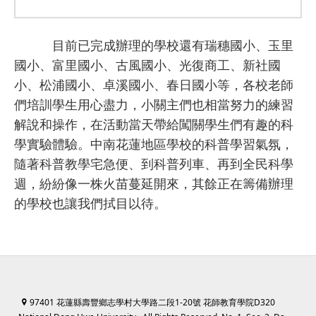
目前已完成辦理的學校還有瑞穗國小、玉里
國小、富里國小、古風國小、光復商工、新社國
小、松浦國小、卓溪國小、春日國小等，各校老師
們培訓學生用心盡力，小關主們也相當努力的練習
解說和操作，在活動當天帶給闖關學生們有趣的科
學實驗體驗。中南花蓮地區學校的科普學習氣氛，
隨著科普教學宅急便、到科普列車、再到全民科學
週，紛紛像一株火苗蔓延開來，其餘正在籌備辦理
的學校也讓我們拭目以待。
97401 花蓮縣壽豐鄉志學村大學路二段1-20號 花師教育學院D320