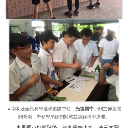
▲南花蓮全民科學週光復國中站，
光復國中
小關主佈置闖
關會場，帶領學弟妹們闖關並講解科學原理。
東里國小打頭陣後，許多學校也接二連三的開