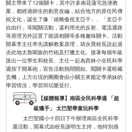
關主帶來了12個關卡，其中許多南花蓮宅急便教
案，都經過師生的創意改編，結合地方的原住民傳
統文化，誕生了像「雄雕傲視支亞干」、「支亞干
自由行」等闖關活動，還利用光的反射、電流通路
等原理另外設置了能源相關等多種趣味關卡。活動
開幕李主任率先講解教案原理，胡永寶校長說起過
去此地太魯閣族的竹砲及打獵文化。接著每個年級
派出一位學生和校長、主任一起為西林小全民科學
週按下開幕砲，宣告活動熱鬧開始。闖關卡還暗藏
玄機，上方出現的圈圈會由小關主來鑑定學弟妹的
學習情況，學習與玩樂並行。
【媒體報導】南區全民科學週 「超
級獵手」 太巴塱學童玩科學
太巴塱國小十四日下午辦理南區全民科學
週活動，開幕式由校長謝明生主持，他特別感