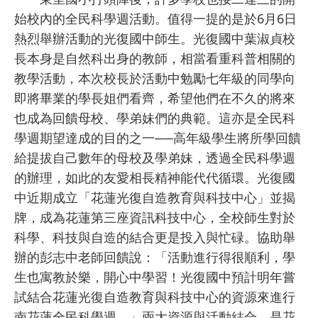
始校內的全民科學週活動。值得一提的是於6月6日
熱烈舉辦活動的光復國中師生。光復國中葉淑貞校
長本身是自然科出身的教師，相當看重科普相關的
教學活動，本次校長於活動中勉勵七年級的同學向
即將畢業的學長姐們看齊，希望他們在不久的將來
也成為回饋母校、學弟妹們的典範。這亦是全民科
學週期望達成的目的之一──高年級學生將所學回饋
給提拔自己數年的母校及學弟妹，透過全民科學週
的辦理，如此的友愛相長精神能代代循環。光復國
中近期成立「花蓮光復自造教育與科技中心」並揭
牌，成為花蓮第三座資訊科技中心，全校師生對於
科學、科技與自造的結合更是投入與忙碌。協助舉
辦的彭志中老師回饋說：「活動進行得很順利，學
生也寓教於樂，開心中學習！光復國中預計明年嘗
試結合花蓮光復自造教育與科技中心的資源來進行
南花蓮全民科學週。」兩大資源與活動結合，是花