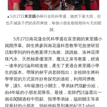
▲5月27日
東里國小
舉行全民科學週，雖然下著大雨，但
也不減孩子們的高昂興致，每個小朋友都很期待今天的闖
關。
5月27日南花蓮全民科學週在富里鄉的東里國小
揭開序幕。師生將參與南花蓮科普教學宅急便研習
活動學到的特色教案彈力魚槍、跳跳板、洛神花彈
珠汽水、天然柚香優潔淨、魔法之泉等教案，經過
一連串的討論和精進後，產生了更適合東里國小學
生的版本。帶隊的林宇貞老師指出：全校師生將科
學學習的方式當作好奇探究的過程，利用同儕教
學，讓5、6年級擔任小關主，學弟妹們混齡分組，
由4年級的小朋友當隊長。最後，老師們討論選出一
個在闖關過程中照顧、指導學弟妹，協助關主等表
現最好的小朋友，頒給他科普列車的紀念T-shirt，