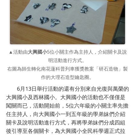
▲活動由
大興國小
5位小關主作為主持人，介紹關卡及說
明活動進行方式。
右圖為師生轉化南花蓮科普列車獲獎教案「研石造物」製
作的大理石造型鑰匙圈。
6月13日舉行活動的還有分別來自光復與萬榮的
大興國小及西林國小。大興國小的活動也不僅僅是
闖關而已，活動開始前，5位六年級的小關主率先擔
任主持人，向大興國小一到五年級的學弟妹們介紹
關卡及說明活動進行方式，再將學弟妹們分成四組
後引導至各個關卡，為大興國小全民科學週正式拉