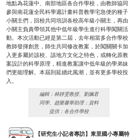
地點為花蓮中、南部地區各合作學校，由教師協同
參與南花蓮全民科學週計畫科普教學宅急便的種子
小關主們，回校共同培訓各校高年級小關主，再由
小關主負責帶領其他中低年級學生進行科學闖關活
動。本次活動已經是第二屆，去年相當多合作學校
教師發揮創意，師生共同修改教案，於闖關關卡加
入更多屬於該校、該地方文化之特色，或轉化原教
案設計的科學原理，精進教案讓中低年級的學弟妹
們更能理解。本屆則延續此風潮，並有更多學校投
入。
編輯：林靜雯教授、劉姵君
同學、趙樂馨華助理；資料
提供：各合作學校
【研究生小記者專訪】東里國小專屬特