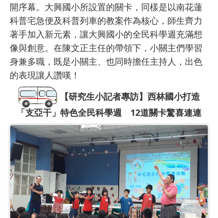
開序幕。大興國小所設置的關卡，同樣是以南花蓮
科普宅急便及科普列車的教案作為核心，師生齊力
著手加入新元素，讓大興國小的全民科學週充滿想
像與創意。在陳文正主任的帶領下，小關主們學習
身兼多職，既是小關主、也同時擔任主持人，出色
的表現讓人讚嘆！
【研究生小記者專訪】西林國小打造
「支亞干」特色全民科學週 12道關卡驚喜連連