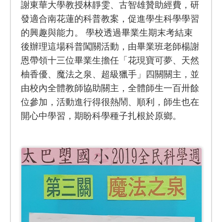
謝東華大學教授林靜雯、古智雄贊助經費，研
發適合南花蓮的科普教案，促進學生科學學習
的興趣與能力。 學校透過畢業生期末考結束
後辦理這場科普闖關活動，由畢業班老師楊謝
恩帶領十三位畢業生擔任「花現寶可夢、天然
柚香優、魔法之泉、超級獵手」四關關主，並
由校內全體教師協助關主，全體師生一百卅餘
位參加，活動進行得很熱鬧、順利，師生也在
開心中學習，期盼科學種子扎根於原鄉。