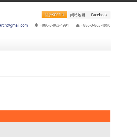
關於SECDH
網站地圖
Facebook
earch@gmail.com
+886-3-863-4991
+886-3-863-4990