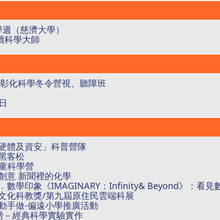
科學週（慈濟大學）
閱讀科學大師
18遠哲彰化科學冬令營視、聽障班
人日
手機軟硬體及資安」科普營隊
模黑客松
學童科學營
中的創意 新聞裡的化學
．數學印象《IMAGINARY：Infinity& Beyond》：看
住民族文化科教獎/第九屆原住民雲端科展
物組培動手做-偏遠小學推廣活動
的肩膀－經典科學實驗實作