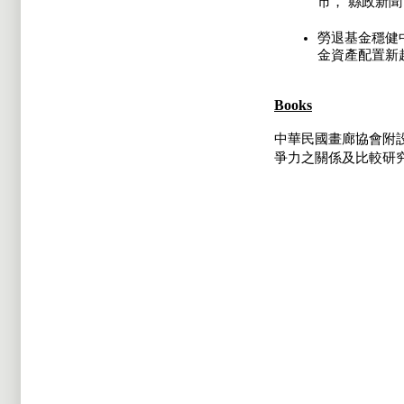
市， 縣政新聞 24
勞退基金穩健中求成
金資產配置新
Books
中華民國畫廊協會附設
爭力之關係及比較研究》，