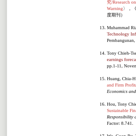
究/Research on 
Warning
〉，《
度期刊）
Muhammad Rizk
Technology Inf
Pembangunan,
Tony Chieh-Ts
earnings foreca
pp.1-11, Novem
Huang, Chia-Hu
and Firm Profit
Economics and
Hou, Tony Chie
Sustainable Fi
Responsibilit
Factor: 8.741.