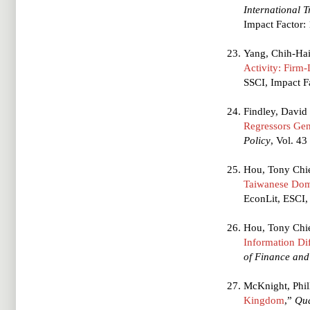
International
Impact Factor: 
Yang, Chih-Hai
Activity: Firm
SSCI, Impact Fa
Findley, David
Regressors Gen
Policy
, Vol. 43
Hou, Tony Chie
Taiwanese Dom
EconLit, ESCI,
Hou, Tony Chie
Information Di
of Finance and
McKnight, Phil
Kingdom
,”
Qua