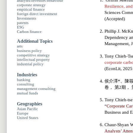
Griffin Mseful
analysts/investors behaviour
corporate strategy
Resilience, an
empirical finance
Sciences Comm
foreign direct investment
Investments
(Accepted)
patents
ESG
Phillip J. McKn
Carbon finance
Dependency and
Additional Topics
Management, Ju
arts
business policy
competitive strategy
Tony Chieh-Tse
intellectual property
corporate carb
industrial policy
(EconLit, 202
Industries
banking
侯介澤*、陳筱
consulting
卷， 第2期， 第
management consulting
mutual funds
Tony Chieh-ts
Geographies
“
Corporate Car
Asian Pacific
Business and E
Europe
United States
Chaur-Shyan W
Analysts’ Atten