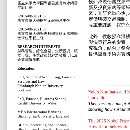
侯介澤現任國立東華
國立東華大學國際處副處長兼永續發
新及投資策略等領域
展組組長
來，其研究重心逐步
•2015/08-2021/07
定價與碳交易機制、氣候
國立東華大學財務金融學系主任
等重要課題，探究
•2015/08-2021/07
國立東華大學管理科學與財金國際學
此外，侯教授亦深耕
士學位學程主任
與決策行為的影響，
RESEARCH INTERESTS
究視角，結合財務金
財務管理、綠色金融、永續投資、碳
提供重要學術與實
權市場、產業政策與經濟發展，以及
企業減碳策略
Education:
PhD, School of Accounting, Financial
Services and Law,
Edinburgh Napier University,
Scotland.
Yale's Nordhaus and 
innovation
PhD, Finance, Business School,
Cardiff University, Wales.
Their research integra
showing how sustainab
MBA International Banking
Birmingham University, England.
The 2025 Nobel Prize 
BCom Accounting and Finance,
Howitt for their work
Birmingham University, England.