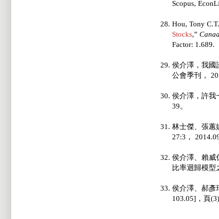
Scopus, EconLi
Hou, Tony C.T.
Stocks
,”
Canadi
Factor: 1.689.
侯介澤，我國
公會季刊， 2018
侯介澤，許我一個
39。
林士傑、張蕙
27:3， 2014.
侯介澤、賴威
比率迴歸模型之比較
侯介澤、郝彥瑞
103.05]，頁(3)