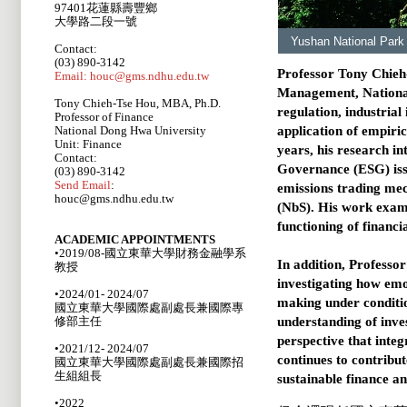
97401花蓮縣壽豐鄉
大學路二段一號
Yushan National Park
Contact:
(03) 890-3142
Professor Tony Chieh-
Email: houc@gms.ndhu.edu.tw
Management, National
Tony Chieh-Tse Hou, MBA, Ph.D.
regulation, industrial
Professor of Finance
National Dong Hwa University
application of empiric
Unit: Finance
years, his research i
Contact:
Governance (ESG) issu
(03) 890-3142
Send Email
:
emissions trading mec
houc@gms.ndhu.edu.tw
(NbS). His work exami
functioning of financi
ACADEMIC APPOINTMENTS
•2019/08-國立東華大學財務金融學系
In addition, Professor
教授
investigating how emo
•2024/01- 2024/07
making under conditio
國立東華大學國際處副處長兼國際專
修部主任
understanding of inve
perspective that integ
•2021/12- 2024/07
continues to contribu
國立東華大學國際處副處長兼國際招
生組組長
sustainable finance a
•2022