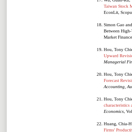
Wu, Guan-Ru, T
Taiwan Stock M
EconLit, Scopu
Simon Gao and
Between High-
Market Finan
Hou, Tony Chie
Upward Revisi
Managerial Fi
Hou, Tony Chi
Forecast Revisi
Accounting, Au
Hou, Tony Chie
characteristic
Economics
, Vo
Huang, Chia-Hu
Firms' Product