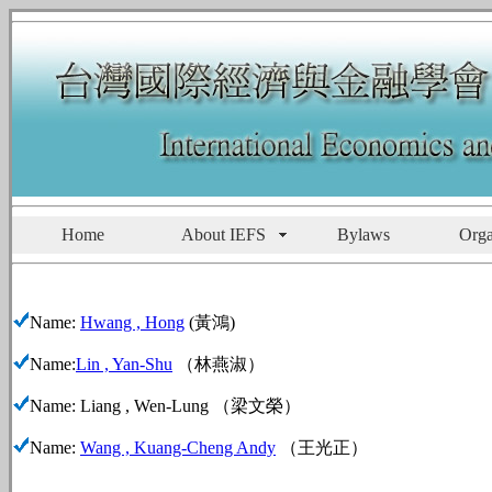
Home
About IEFS
Bylaws
Orga
Name:
Hwang , Hong
(黃鴻)
Name:
Lin , Yan-Shu
（林燕淑）
Name: Liang , Wen-Lung （梁文榮）
Name:
Wang , Kuang-Cheng Andy
（王光正）