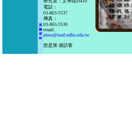
研究室：文學院D410
電話：
03-863-5537
傳真：
03-863-5530
莫
聽
email:
穿
pkuo@mail.ndhu.edu.tw
林
打
您是第
個訪客
葉
聲
何
妨
吟
嘯
且
徐
行
竹
杖
芒
鞋
輕
勝
馬
誰
怕