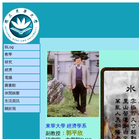
BLog
教學
研究
經濟
電腦
圖書館
休閒娛樂
生活資訊
關於我
東華大學
經濟學系
：
郭平欣
副教授